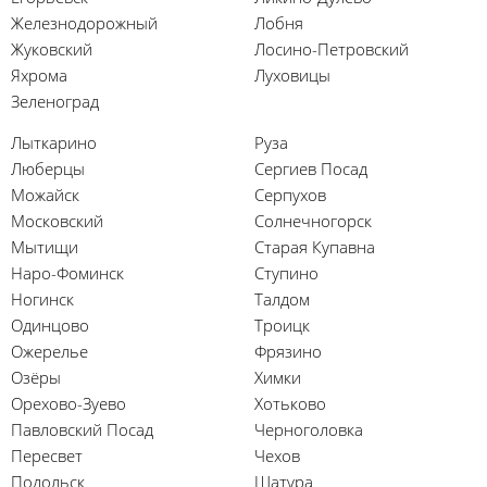
Железнодорожный
Лобня
Жуковский
Лосино-Петровский
Яхрома
Луховицы
Зеленоград
Лыткарино
Руза
Люберцы
Сергиев Посад
Можайск
Серпухов
Московский
Солнечногорск
Мытищи
Старая Купавна
Наро-Фоминск
Ступино
Ногинск
Талдом
Одинцово
Троицк
Ожерелье
Фрязино
Озёры
Химки
Орехово-Зуево
Хотьково
Павловский Посад
Черноголовка
Пересвет
Чехов
Подольск
Шатура