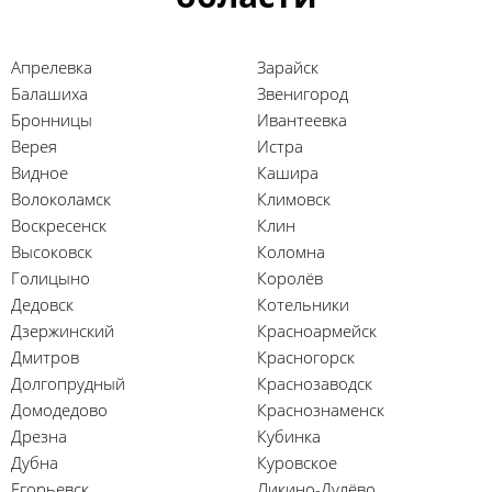
Апрелевка
Зарайск
Балашиха
Звенигород
Бронницы
Ивантеевка
Верея
Истра
Видное
Кашира
Волоколамск
Климовск
Воскресенск
Клин
Высоковск
Коломна
Голицыно
Королёв
Дедовск
Котельники
Дзержинский
Красноармейск
Дмитров
Красногорск
Долгопрудный
Краснозаводск
Домодедово
Краснознаменск
Дрезна
Кубинка
Дубна
Куровское
Егорьевск
Ликино-Дулёво